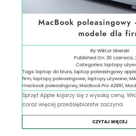
MacBook poleasingowy 
modele dla fi
By
Wiktor Skierski
Published On: 30 czerwca,
Categories:
laptopy uży
Tags:
laptop do biura
,
laptop poleasingowy appl
firm
,
laptopy poleasingowe
,
laptopy używane
,
MA
macbook poleasingowy
,
MacBook Pro A2991
,
MacB
Sprzęt Apple kojarzy się z wysoką ceną. W
coraz więcej przedsiębiorstw zaczyna
CZYTAJ WIĘCEJ