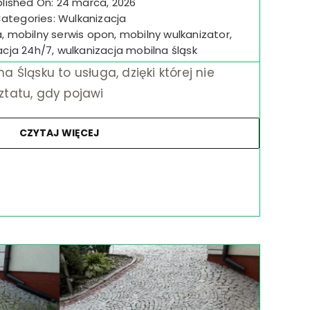
lished On: 24 marca, 2026
ategories:
Wulkanizacja
a
,
mobilny serwis opon
,
mobilny wulkanizator
,
acja 24h/7
,
wulkanizacja mobilna śląsk
 Śląsku to usługa, dzięki której nie
ztatu, gdy pojawi
CZYTAJ WIĘCEJ