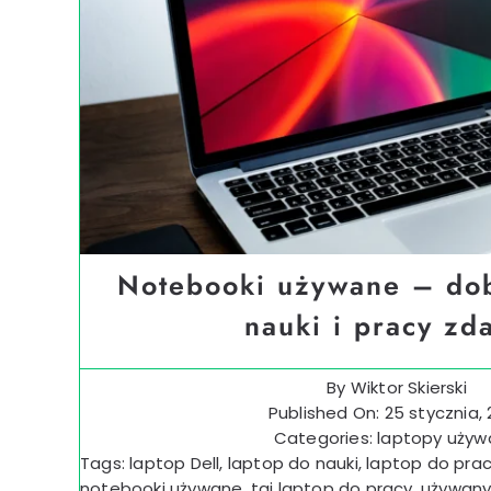
Notebooki używane – do
nauki i pracy zd
By
Wiktor Skierski
Published On: 25 stycznia,
Categories:
laptopy uży
Tags:
laptop Dell
,
laptop do nauki
,
laptop do prac
notebooki używane
,
tai laptop do pracy
,
używany