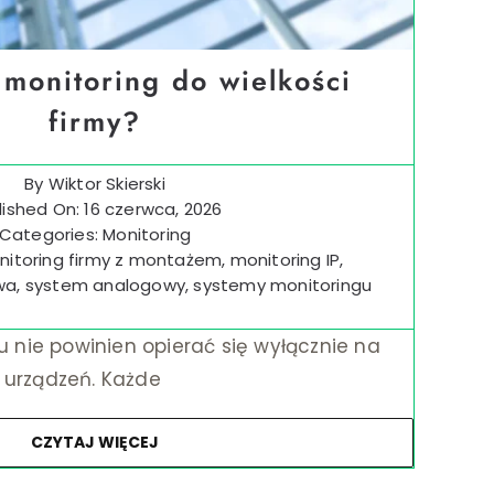
 monitoring do wielkości
firmy?
By
Wiktor Skierski
lished On: 16 czerwca, 2026
Categories:
Monitoring
itoring firmy z montażem
,
monitoring IP
,
wa
,
system analogowy
,
systemy monitoringu
 nie powinien opierać się wyłącznie na
e urządzeń. Każde
CZYTAJ WIĘCEJ