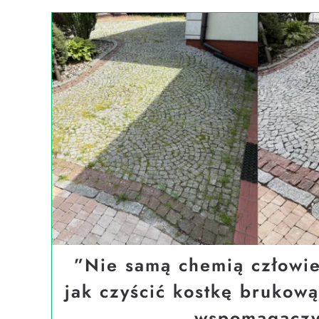
”Nie samą chemią człowiek
jak czyścić kostkę brukow
wspomagacz