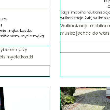
Pub
C
Tags:
mobilna wulkanizacj
wulkanizacja 24h
,
wulkaniz
2026
ą
Wulkanizacja mobilna na
enie myjka
,
kostka
musisz jechać do wars
ciśńieniem
,
mycie myjką
wyborem przy
ch mycie kostki