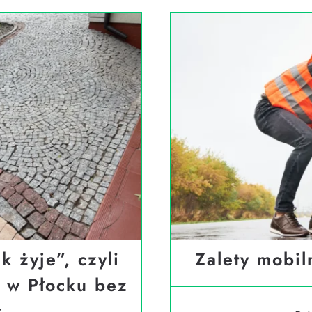
 żyje”, czyli
Zalety mobil
ą w Płocku bez
y