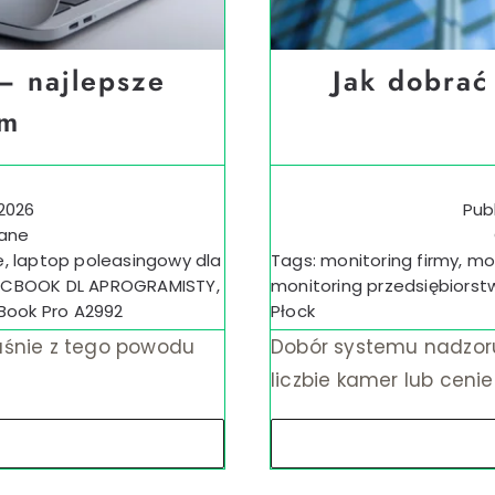
– najlepsze
Jak dobrać
rm
 2026
Pub
wane
e
,
laptop poleasingowy dla
Tags:
monitoring firmy
,
mon
CBOOK DL APROGRAMISTY
,
monitoring przedsiębiorst
ook Pro A2992
Płock
łaśnie z tego powodu
Dobór systemu nadzoru
liczbie kamer lub ceni