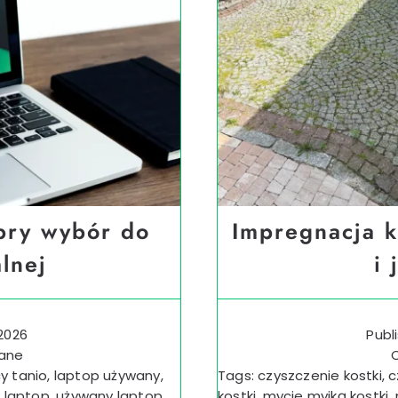
bry wybór do
Impregnacja k
alnej
i 
 2026
Publ
wane
y tanio
,
laptop używany
,
Tags:
czyszczenie kostki
,
c
 laptop
,
używany laptop
kostki
,
mycie myjką kostki
,