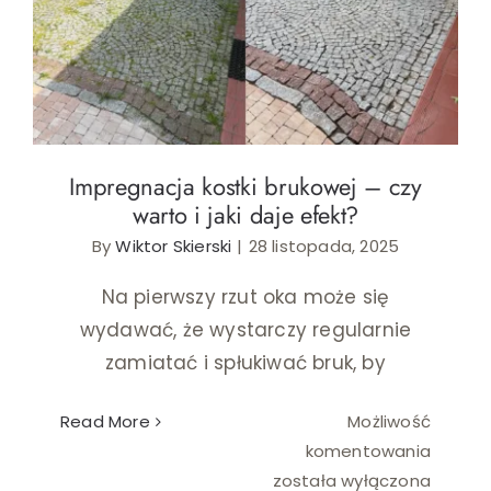
kostkę
Impregnacja kostki brukowej – czy warto i
brukow
jaki daje efekt?
w
Płocku
bez
wspom
Impregnacja kostki brukowej – czy
warto i jaki daje efekt?
By
Wiktor Skierski
|
28 listopada, 2025
Na pierwszy rzut oka może się
wydawać, że wystarczy regularnie
zamiatać i spłukiwać bruk, by
Read More
Możliwość
Impreg
komentowania
kostki
została wyłączona