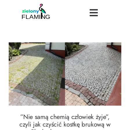
Skip
to
Toggle
content
Navigatio
Bezpieczeństwo
Uroda
Turystyka
”Nie samą chemią człowiek żyje”, czyli jak
czyścić kostkę brukową w Płocku bez
Logistyka
wspomagaczy
Dietetyka
”Nie samą chemią człowiek żyje”,
Finanse
czyli jak czyścić kostkę brukową w