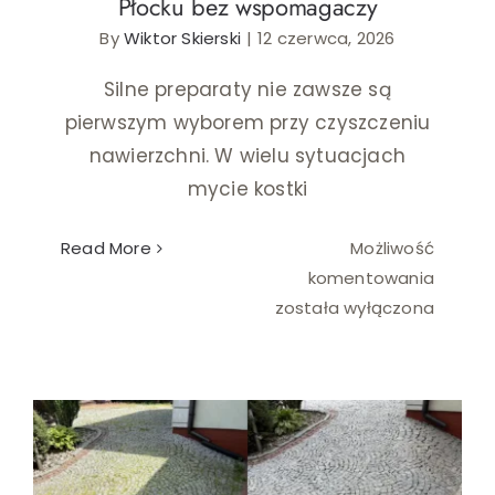
Płocku bez wspomagaczy
Ślub i wesele
By
Wiktor Skierski
|
12 czerwca, 2026
Silne preparaty nie zawsze są
Wystrój wnętrz
pierwszym wyborem przy czyszczeniu
nawierzchni. W wielu sytuacjach
mycie kostki
Read More
Możliwość
”Nie
komentowania
samą
została wyłączona
chemi
człowi
żyje”,
czyli
jak
czyścić