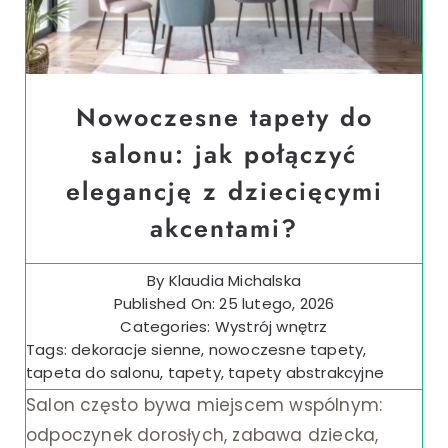
Ślub i wesele
Wystrój wnętrz
Nowoczesne tapety do
salonu: jak połączyć
elegancję z dziecięcymi
akcentami?
By
Klaudia Michalska
Published On: 25 lutego, 2026
Categories:
Wystrój wnętrz
Tags:
dekoracje sienne
,
nowoczesne tapety
,
tapeta do salonu
,
tapety
,
tapety abstrakcyjne
Salon często bywa miejscem wspólnym:
odpoczynek dorosłych, zabawa dziecka,