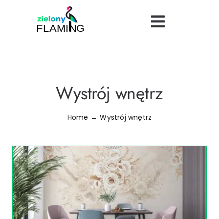
Skip
to
Toggle
content
Navigatio
Bezpieczeństwo
Uroda
Wystrój wnętrz
Turystyka
Home
Wystrój wnętrz
Logistyka
Dietetyka
Finanse