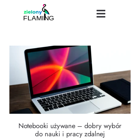
Skip
to
Toggle
content
Navigatio
Bezpieczeństwo
Uroda
Turystyka
Notebooki używane – dobry wybór do nauki
i pracy zdalnej
Logistyka
Dietetyka
Notebooki używane – dobry wybór
Finanse
do nauki i pracy zdalnej