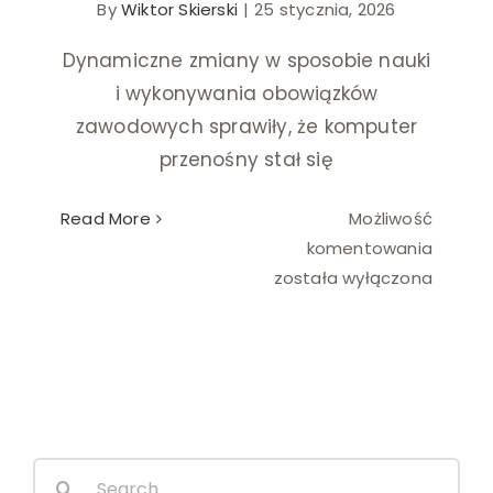
By
Wiktor Skierski
|
25 stycznia, 2026
Ślub i wesele
Dynamiczne zmiany w sposobie nauki
i wykonywania obowiązków
Wystrój wnętrz
zawodowych sprawiły, że komputer
przenośny stał się
Read More
Możliwość
Notebo
komentowania
używa
została wyłączona
–
dobry
wybór
do
nauki
i
Search
pracy