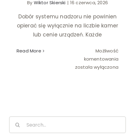
By
Wiktor Skierski
|
16 czerwca, 2026
Ślub i wesele
Dobór systemu nadzoru nie powinien
opierać się wyłącznie na liczbie kamer
Wystrój wnętrz
lub cenie urządzeń. Każde
Read More
Możliwość
Jak
komentowania
dobrać
została wyłączona
monito
do
wielkoś
firmy?
Search
for: