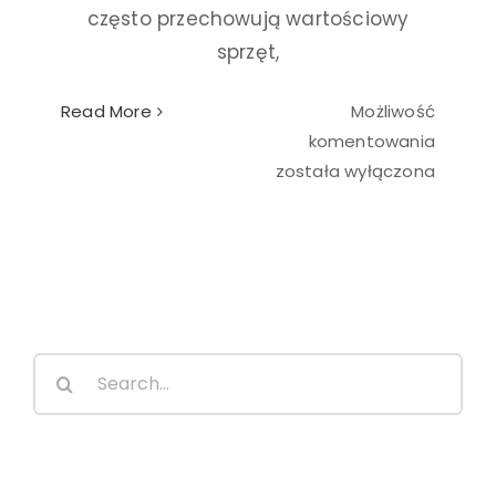
często przechowują wartościowy
sprzęt,
Read More
Możliwość
Monitor
komentowania
wewnęt
została wyłączona
w
budynk
gospod
Search
for: