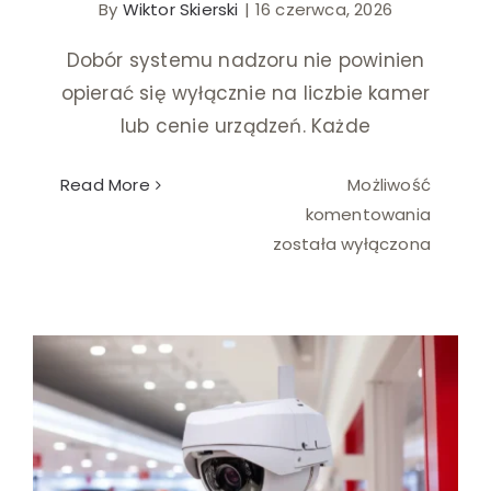
By
Wiktor Skierski
|
16 czerwca, 2026
Ślub i wesele
Dobór systemu nadzoru nie powinien
opierać się wyłącznie na liczbie kamer
Wystrój wnętrz
lub cenie urządzeń. Każde
Read More
Możliwość
Jak
komentowania
dobrać
została wyłączona
monito
do
wielkoś
firmy?
Tani monitoring do sklepu – czy niska cena
oznacza gorszą jakość?