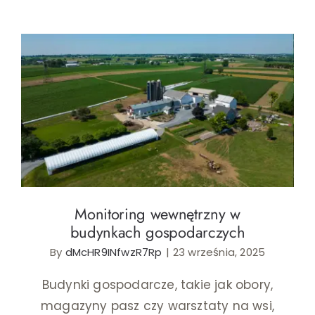
sklepu
–
czy
niska
cena
oznac
Monitoring wewnętrzny w budynkach
gorszą
gospodarczych
jakość
Monitoring wewnętrzny w
budynkach gospodarczych
By
dMcHR9INfwzR7Rp
|
23 września, 2025
Budynki gospodarcze, takie jak obory,
magazyny pasz czy warsztaty na wsi,