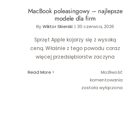
MacBook poleasingowy – najlepsze
modele dla firm
By
Wiktor Skierski
|
30 czerwca, 2026
Sprzęt Apple kojarzy się z wysoką
ceną. Właśnie z tego powodu coraz
więcej przedsiębiorstw zaczyna
Read More
Możliwość
Ma
komentowania
po
została wyłączona
–
na
mo
dl
fi