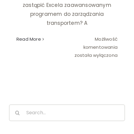
zastąpić Excela zaawansowanym
programem do zarządzania
transportem? A
Read More
Możliwość
8
komentowania
błędó
została wyłączona
popełn
przy
wyborz
syste
klasy
TMS
Search
for: