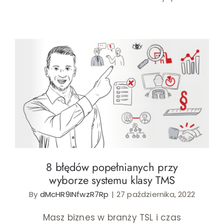
modula
–
jak
to
jest
zrobio
8 błędów popełnianych przy wyborze
systemu klasy TMS
8 błędów popełnianych przy
wyborze systemu klasy TMS
By
dMcHR9INfwzR7Rp
|
27 października, 2022
Masz biznes w branży TSL i czas