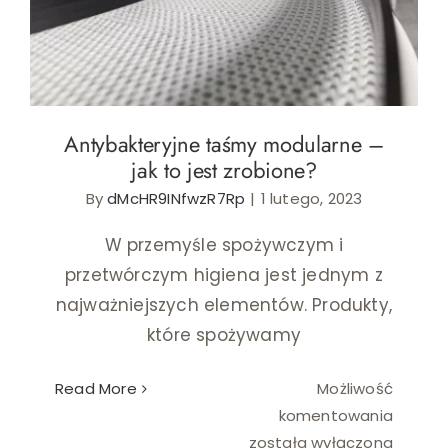
Antybakteryjne taśmy modularne – jak to jest
zrobione?
Antybakteryjne taśmy modularne –
jak to jest zrobione?
By
dMcHR9INfwzR7Rp
|
1 lutego, 2023
W przemyśle spożywczym i
przetwórczym higiena jest jednym z
najważniejszych elementów. Produkty,
które spożywamy
Read More
Możliwość
Antyba
komentowania
taśmy
została wyłączona