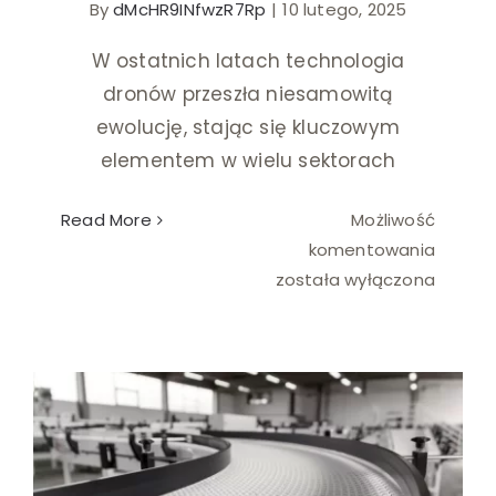
By
dMcHR9INfwzR7Rp
|
10 lutego, 2025
Ślub i wesele
W ostatnich latach technologia
dronów przeszła niesamowitą
Wystrój wnętrz
ewolucję, stając się kluczowym
elementem w wielu sektorach
Read More
Możliwość
Nowoc
komentowania
drony:
została wyłączona
przyszł
ochron
obiekt
przemy