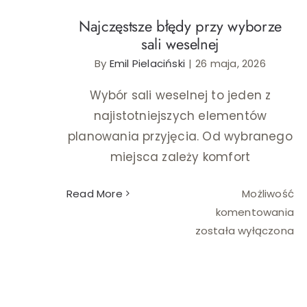
Najczęstsze błędy przy wyborze
sali weselnej
By
Emil Pielaciński
|
26 maja, 2026
Wybór sali weselnej to jeden z
najistotniejszych elementów
planowania przyjęcia. Od wybranego
miejsca zależy komfort
Read More
Możliwość
Na
komentowania
bł
została wyłączona
pr
wy
sal
we