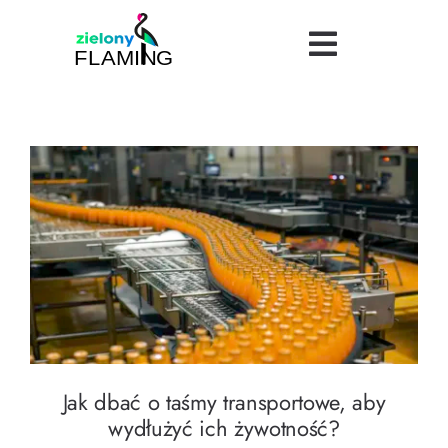
Skip
to
Toggle
content
Navigatio
Bezpieczeństwo
Uroda
Turystyka
Jak dbać o taśmy transportowe, aby wydłużyć
ich żywotność?
Logistyka
Dietetyka
Jak dbać o taśmy transportowe, aby
Finanse
wydłużyć ich żywotność?