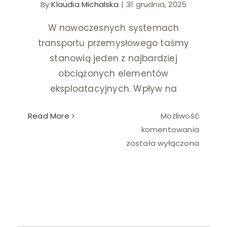
By
Klaudia Michalska
|
31 grudnia, 2025
Ślub i wesele
W nowoczesnych systemach
transportu przemysłowego taśmy
Wystrój wnętrz
stanowią jeden z najbardziej
obciążonych elementów
eksploatacyjnych. Wpływ na
Read More
Możliwość
Jak
komentowania
dbać
została wyłączona
o
taśmy
transp
aby
wydłuż
ich