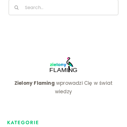
Search
żywotn
for:
Zielony Flaming
wprowadzi Cię w świat
wiedzy
KATEGORIE