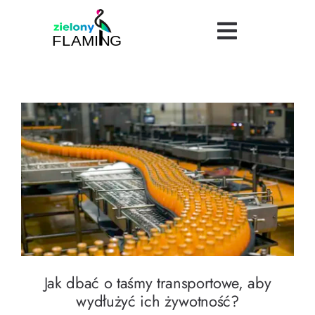
Skip
to
Toggle
content
Navigatio
Bezpieczeństwo
Uroda
Turystyka
Jak dbać o taśmy transportowe, aby wydłużyć
ich żywotność?
Logistyka
Dietetyka
Jak dbać o taśmy transportowe, aby
Finanse
wydłużyć ich żywotność?