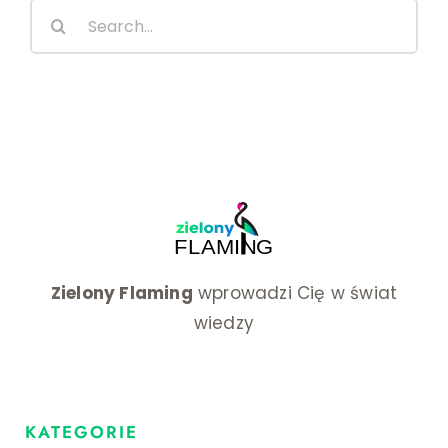
Search
żywotn
for:
Zielony Flaming
wprowadzi Cię w świat
wiedzy
KATEGORIE