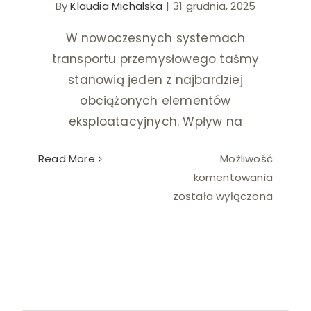
By
Klaudia Michalska
|
31 grudnia, 2025
Ślub i wesele
W nowoczesnych systemach
transportu przemysłowego taśmy
Wystrój wnętrz
stanowią jeden z najbardziej
obciążonych elementów
eksploatacyjnych. Wpływ na
Read More
Możliwość
Jak
komentowania
dbać
została wyłączona
o
taśmy
transp
aby
wydłuż
ich