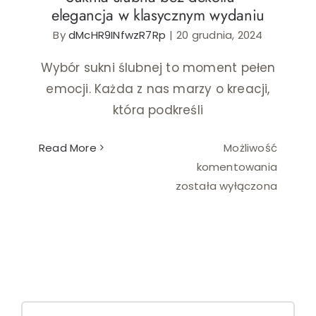
elegancja w klasycznym wydaniu
Ślub i wesele
By
dMcHR9INfwzR7Rp
|
20 grudnia, 2024
Wystrój wnętrz
Wybór sukni ślubnej to moment pełen
emocji. Każda z nas marzy o kreacji,
która podkreśli
Read More
Możliwość
Suknia
komentowania
ślubna
została wyłączona
bez
dekolt
–
elegan
w
klasyc
Search