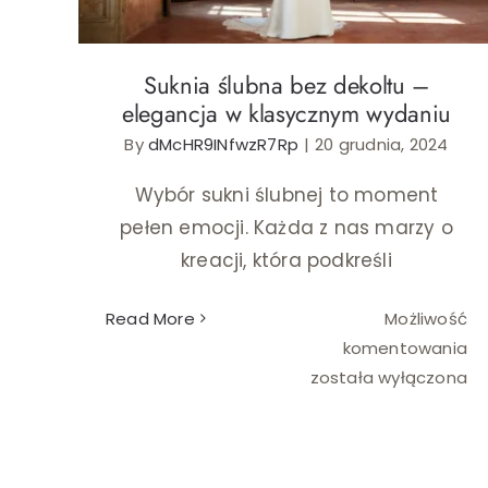
Suknia ślubna bez dekoltu –
elegancja w klasycznym wydaniu
By
dMcHR9INfwzR7Rp
|
20 grudnia, 2024
Wybór sukni ślubnej to moment
pełen emocji. Każda z nas marzy o
kreacji, która podkreśli
Read More
Możliwość
Su
komentowania
śl
została wyłączona
be
de
–