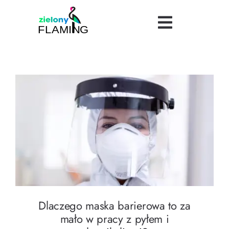
Skip
to
Toggle
content
Navigatio
Bezpieczeństwo
Uroda
Turystyka
Dlaczego maska barierowa to za mało w
pracy z pyłem i chemikaliami?
Logistyka
Dietetyka
Dlaczego maska barierowa to za
Finanse
mało w pracy z pyłem i