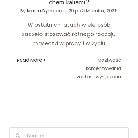
chemikaliami?
Ślub i wesele
By
Marta Dymecka
|
29 października, 2025
W ostatnich latach wiele osób
Wystrój wnętrz
zaczęło stosować różnego rodzaju
maseczki w pracy i w życiu
Read More
Możliwość
Dlacze
komentowania
maska
została wyłączona
barier
to
za
mało
w
pracy
Search
z