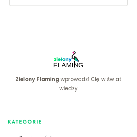
for:
pyłem
i
chemik
Zielony Flaming
wprowadzi Cię w świat
wiedzy
KATEGORIE