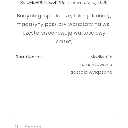
By
dMcHR9INfwzR7Rp
|
23 września, 2025
Ślub i wesele
Budynki gospodarcze, takie jak obory,
magazyny pasz czy warsztaty na wsi,
Wystrój wnętrz
często przechowują wartościowy
sprzęt,
Read More
Możliwość
Monitor
komentowania
wewnęt
została wyłączona
w
budynk
gospod
Search