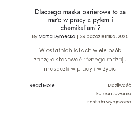
Dlaczego maska barierowa to za
mało w pracy z pyłem i
chemikaliami?
By
Marta Dymecka
|
29 października, 2025
W ostatnich latach wiele osób
zaczęło stosować różnego rodzaju
maseczki w pracy i w życiu
Read More
Możliwość
Dl
komentowania
m
została wyłączona
ba
to
za
ma