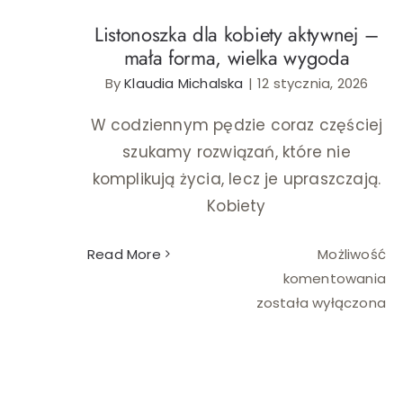
Listonoszka dla kobiety aktywnej –
mała forma, wielka wygoda
By
Klaudia Michalska
|
12 stycznia, 2026
W codziennym pędzie coraz częściej
szukamy rozwiązań, które nie
komplikują życia, lecz je upraszczają.
Kobiety
Read More
Możliwość
Li
komentowania
dl
została wyłączona
ko
ak
–
ma