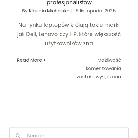
profesjonalistów
Ślub i wesele
By
Klaudia Michalska
|
18 listopada, 2025
Na rynku laptopów królują takie marki
Wystrój wnętrz
jak Dell, Lenovo czy HP, które większość
użytkowników zna
Read More
Możliwość
Laptop
komentowania
Fujitsu
została wyłączona
–
mało
znany,
ale
niezaw
wybór
Search
dla