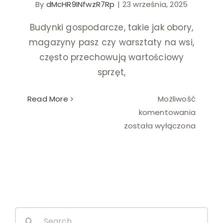
By
dMcHR9INfwzR7Rp
|
23 września, 2025
Ślub i wesele
Budynki gospodarcze, takie jak obory,
magazyny pasz czy warsztaty na wsi,
Wystrój wnętrz
często przechowują wartościowy
sprzęt,
Read More
Możliwość
Monitor
komentowania
wewnęt
została wyłączona
w
budynk
gospod
Search