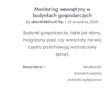
Monitoring wewnętrzny w
budynkach gospodarczych
By
dMcHR9INfwzR7Rp
|
23 września, 2025
Budynki gospodarcze, takie jak obory,
magazyny pasz czy warsztaty na wsi,
często przechowują wartościowy
sprzęt,
Read More
Możliwość
Mo
komentowania
we
została wyłączona
w
bu
go