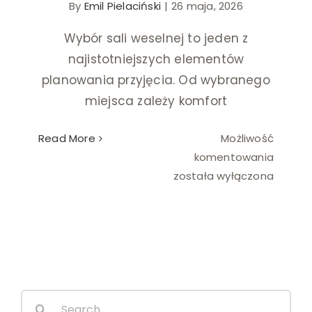
By
Emil Pielaciński
|
26 maja, 2026
Ślub i wesele
Wybór sali weselnej to jeden z
najistotniejszych elementów
Wystrój wnętrz
planowania przyjęcia. Od wybranego
miejsca zależy komfort
Read More
Możliwość
Najczę
komentowania
błędy
została wyłączona
przy
wyborz
sali
weseln
Search