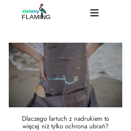
Skip
to
Toggle
content
Navigatio
Bezpieczeństwo
Uroda
Turystyka
Dlaczego fartuch z nadrukiem to więcej niż
tylko ochrona ubrań?
Logistyka
Dietetyka
Dlaczego fartuch z nadrukiem to
Finanse
więcej niż tylko ochrona ubrań?