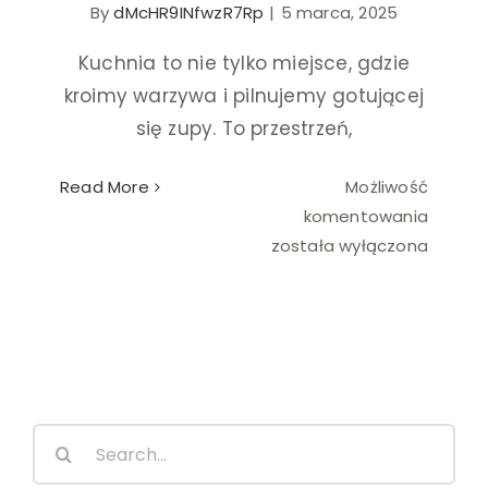
By
dMcHR9INfwzR7Rp
|
5 marca, 2025
Ślub i wesele
Kuchnia to nie tylko miejsce, gdzie
kroimy warzywa i pilnujemy gotującej
Wystrój wnętrz
się zupy. To przestrzeń,
Read More
Możliwość
Dlacze
komentowania
fartuc
została wyłączona
z
nadruk
to
więcej
niż
tylko
Search
ochron
for:
ubrań?