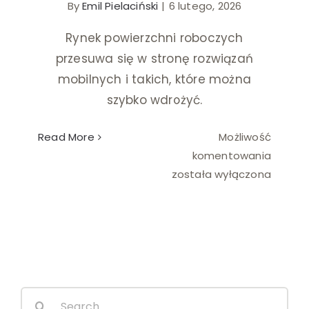
By
Emil Pielaciński
|
6 lutego, 2026
Ślub i wesele
Rynek powierzchni roboczych
przesuwa się w stronę rozwiązań
Wystrój wnętrz
mobilnych i takich, które można
szybko wdrożyć.
Read More
Możliwość
Domki
komentowania
holend
została wyłączona
jako
zaplec
firmow
lub
biurow
Search