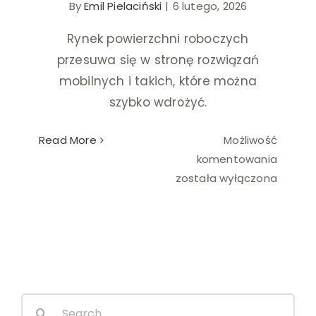
By
Emil Pielaciński
|
6 lutego, 2026
Ślub i wesele
Rynek powierzchni roboczych
przesuwa się w stronę rozwiązań
Wystrój wnętrz
mobilnych i takich, które można
szybko wdrożyć.
Read More
Możliwość
Domki
komentowania
holend
została wyłączona
jako
zaplec
firmow
lub
biurow
Search