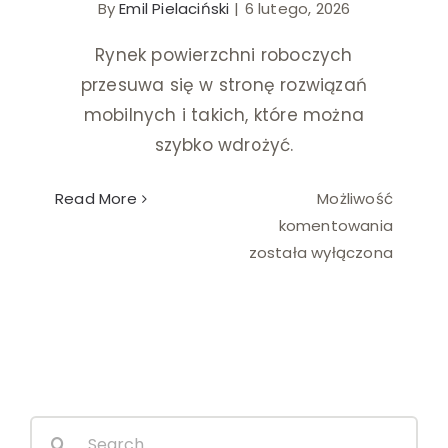
By
Emil Pielaciński
|
6 lutego, 2026
Ślub i wesele
Rynek powierzchni roboczych
przesuwa się w stronę rozwiązań
Wystrój wnętrz
mobilnych i takich, które można
szybko wdrożyć.
Read More
Możliwość
Domki
komentowania
holend
została wyłączona
jako
zaplec
firmow
lub
biurow
Search