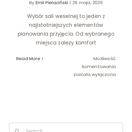
By
Emil Pielaciński
|
26 maja, 2026
Ślub i wesele
Wybór sali weselnej to jeden z
najistotniejszych elementów
Wystrój wnętrz
planowania przyjęcia. Od wybranego
miejsca zależy komfort
Read More
Możliwość
Najczę
komentowania
błędy
została wyłączona
przy
wyborz
sali
weseln
Search