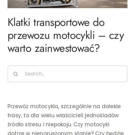
Ślub i wesele
Klatki transportowe do
Wystrój wnętrz
przewozu motocykli – czy
warto zainwestować?
Search
for:
Przewóz motocykla, szczególnie na dalekie
trasy, to dla wielu właścicieli jednośladów
źródło stresu i niepokoju. Czy motocykl
dotrze w nienaruszonym stanie? Czy będzie