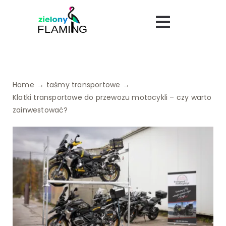
Skip
to
Toggle
content
Navigatio
Bezpieczeństwo
Home
taśmy transportowe
Uroda
Klatki transportowe do przewozu motocykli – czy warto
zainwestować?
Turystyka
Logistyka
Dietetyka
Finanse