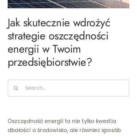
Ślub i wesele
Jak skutecznie wdrożyć
Wystrój wnętrz
strategie oszczędności
energii w Twoim
przedsiębiorstwie?
Search
for:
Oszczędność energii to nie tylko kwestia
dbałości o środowisko, ale również sposób