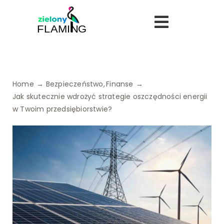
Skip
to
Toggle
content
Navigatio
Bezpieczeństwo
Home
Bezpieczeństwo
Finanse
Uroda
Jak skutecznie wdrożyć strategie oszczędności energii
w Twoim przedsiębiorstwie?
Turystyka
Logistyka
Dietetyka
Finanse