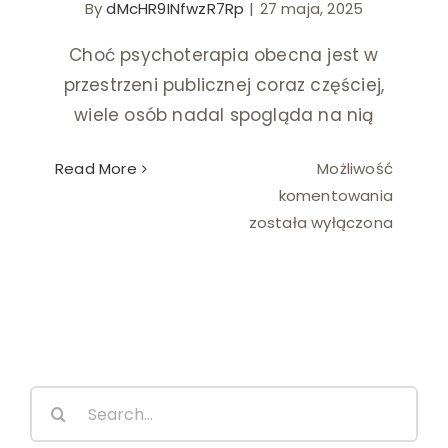
By
dMcHR9INfwzR7Rp
|
27 maja, 2025
Ślub i wesele
Choć psychoterapia obecna jest w
przestrzeni publicznej coraz częściej,
Wystrój wnętrz
wiele osób nadal spogląda na nią
Read More
Możliwość
Najczę
komentowania
mity
została wyłączona
o
psycho
–
co
warto
wiedzi
Search
for: