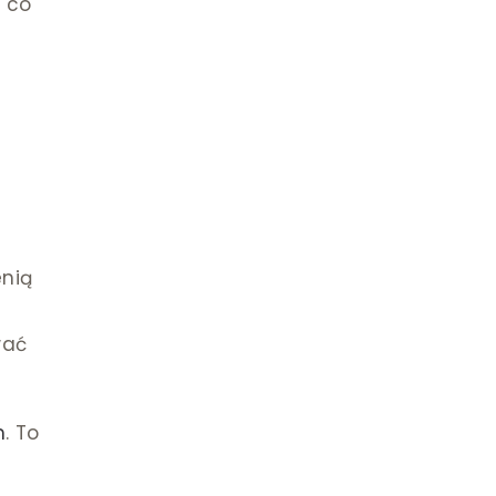
, co
enią
wać
m
. To