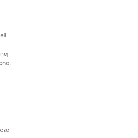
eli
nnej
ona.
ę
zcza