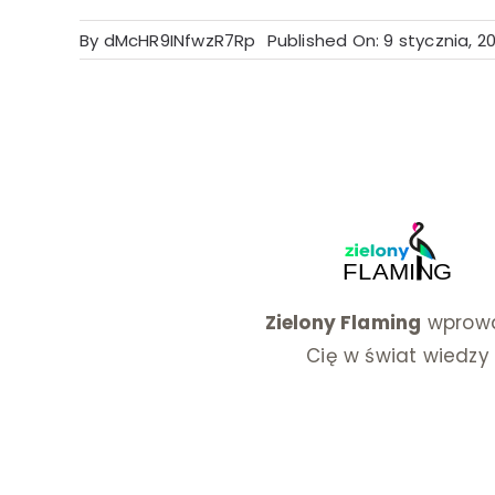
By
dMcHR9INfwzR7Rp
Published On: 9 stycznia, 2
Zielony Flaming
wprowa
Cię w świat wiedzy