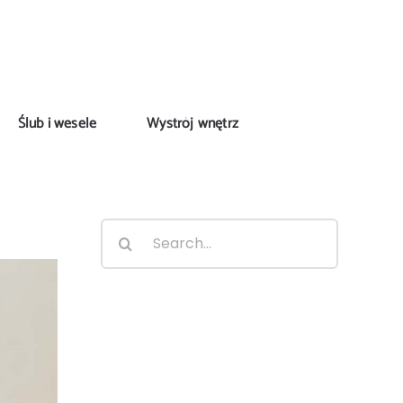
Ślub i wesele
Wystrój wnętrz
Search
for: