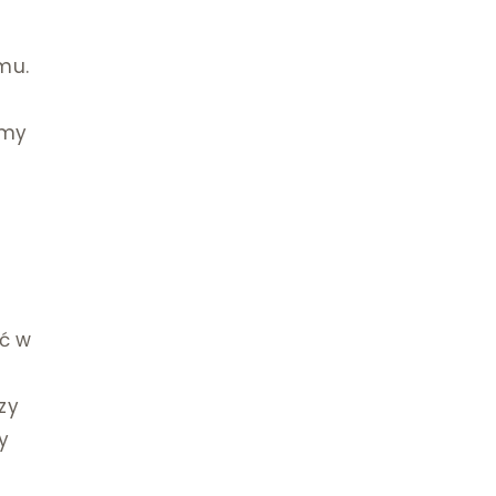
mu.
imy
źć w
e
zy
y