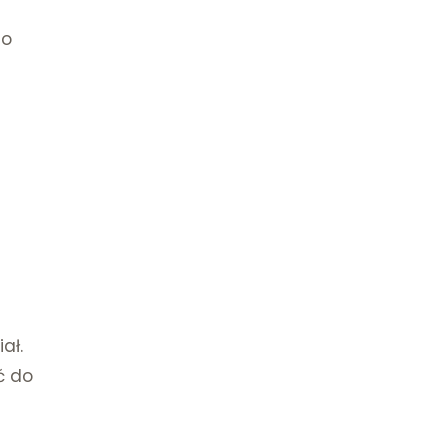
do
a
ał.
ć do