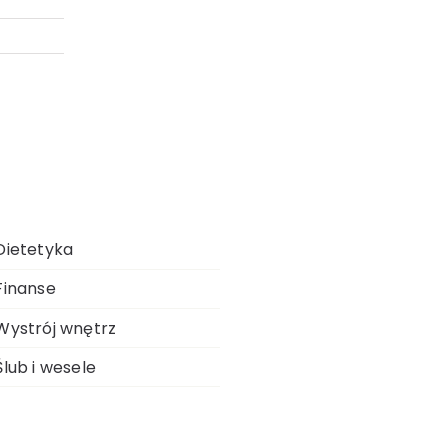
Dietetyka
Finanse
Wystrój wnętrz
Ślub i wesele